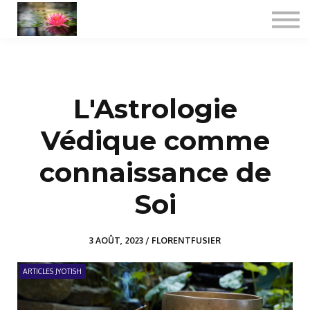
Consultations
Formations certifiantes
Jyotish spécialisé
A propos
L'Astrologie
Se connecter
Védique comme
connaissance de
Soi
3 AOÛT, 2023 / FLORENTFUSIER
ARTICLES JYOTISH