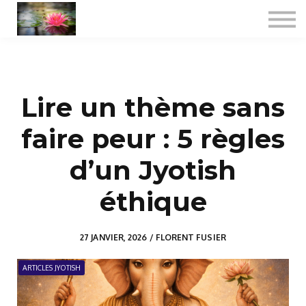
Consultations
Formations certifiantes
Jyotish spécialisé
A propos
Lire un thème sans
Se connecter
faire peur : 5 règles
d’un Jyotish
éthique
27 JANVIER, 2026 / FLORENT FUSIER
ARTICLES JYOTISH