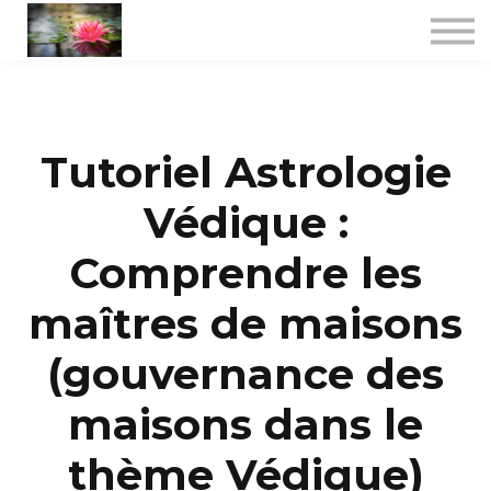
Consultations
Formations certifiantes
Jyotish spécialisé
A propos
Tutoriel Astrologie
Se connecter
Védique :
Comprendre les
maîtres de maisons
(gouvernance des
maisons dans le
thème Védique)