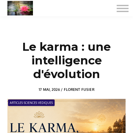
Consultations
Formations certifiantes
Jyotish spécialisé
A propos
Le karma : une
Se connecter
intelligence
d'évolution
17 MAI, 2026 / FLORENT FUSIER
ARTICLES SCIENCES VEDIQUES