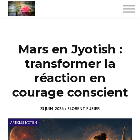
Consultations
Formations certifiantes
Jyotish spécialisé
A propos
Mars en Jyotish :
Se connecter
transformer la
réaction en
courage conscient
23 JUIN, 2026 / FLORENT FUSIER
ARTICLES JYOTISH