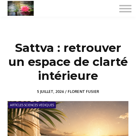
Consultations
Formations certifiantes
Jyotish spécialisé
A propos
Sattva : retrouver
Se connecter
un espace de clarté
intérieure
5 JUILLET, 2026 / FLORENT FUSIER
ARTICLES SCIENCES VEDIQUES