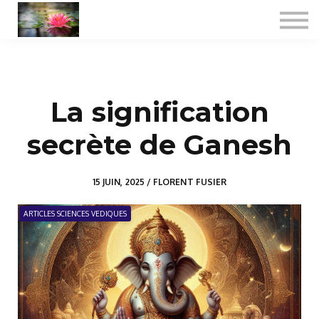
Consultations
Formations certifiantes
Jyotish spécialisé
A propos
La signification
Se connecter
secrète de Ganesh
15 JUIN, 2025 / FLORENT FUSIER
ARTICLES SCIENCES VEDIQUES